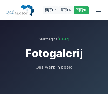
🇧🇪
🇬🇧
🇳🇱
FR
EN
NL
Startpagina
Galerij
Fotogalerij
Ons werk in beeld