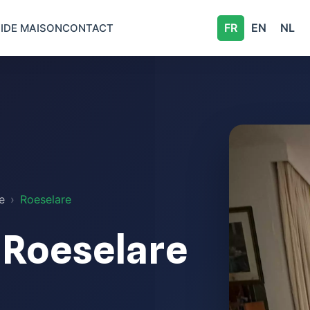
FR
EN
NL
IDE MAISON
CONTACT
e
Roeselare
 Roeselare